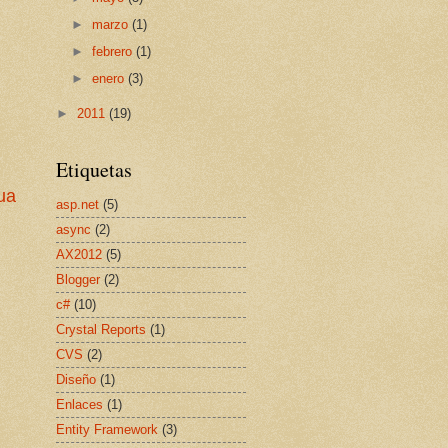
►
marzo
(1)
►
febrero
(1)
►
enero
(3)
►
2011
(19)
Etiquetas
ua
asp.net
(5)
async
(2)
AX2012
(5)
Blogger
(2)
c#
(10)
Crystal Reports
(1)
CVS
(2)
Diseño
(1)
Enlaces
(1)
Entity Framework
(3)