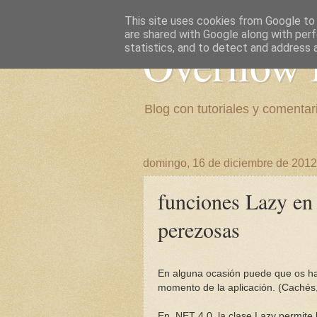
This site uses cookies from Google to d
are shared with Google along with perf
Overflow 
statistics, and to detect and address 
Blog con tutoriales y comentari
domingo, 16 de diciembre de 2012
funciones Lazy en 
perezosas
En alguna ocasión puede que os haga
momento de la aplicación.
(Cachés,
En .NET 4.0, la clase Lazy permite 