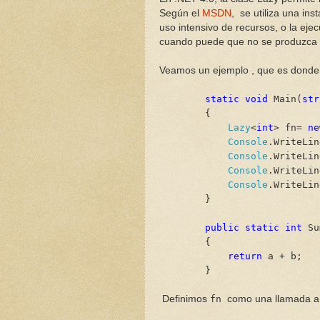
Según el
MSDN
, se utiliza una in
uso intensivo de recursos, o la eje
cuando puede que no se produzca e
Veamos un ejemplo , que es donde 
static
void
Main(
str
{
Lazy
<
int
> fn=
ne
Console
.WriteLin
Console
.WriteLin
Console
.WriteLin
Console
.WriteLin
}
public
static
int
Su
{
return
a + b;
}
Definimos
fn
como una llamada a 