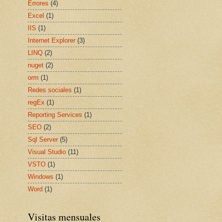
Errores
(4)
Excel
(1)
IIS
(1)
Internet Explorer
(3)
LINQ
(2)
nuget
(2)
orm
(1)
Redes sociales
(1)
regEx
(1)
Reporting Services
(1)
SEO
(2)
Sql Server
(5)
Visual Studio
(11)
VSTO
(1)
Windows
(1)
Word
(1)
Visitas mensuales