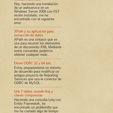
Hoy, haciendo una instalación
de un webservice en un
Windows Server 2008 con IIS7
recién instalado, me he
encontrado con el siguiente
error:...
XPath y su aplicación para
extracción de datos
XPath es una sintaxis que se
usa para recorrer los elementos
de un documento XML Mediante
estos comandos podemos
obtener cualquier nodo...
Driver ODBC 32 y 64 bits
Estoy preparándome un entorno
de desarrollo para modificar un
antiguo proyecto de Reporting
Services que usa el conector de
ODBC de MySQL...
Unir 2 tablas usando linq y
claves compuestas
Haciendo una consulta Linq con
Entity Framework, he
encontrado un problemilla que
me ha costado algo de tiempo