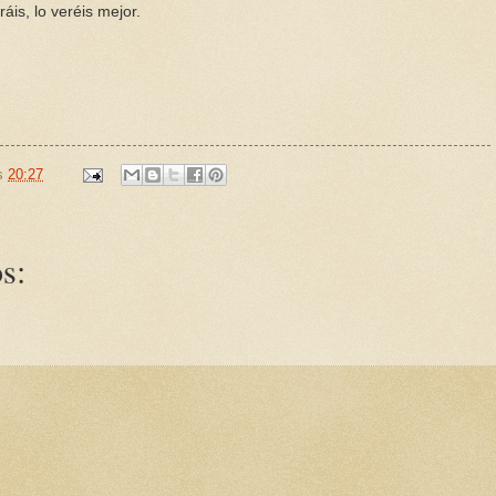
áis, lo veréis mejor.
as
20:27
s: