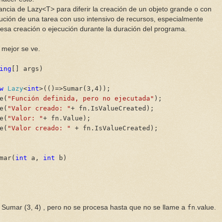
stancia de Lazy<T> para diferir la creación de un objeto grande o con
cución de una tarea con uso intensivo de recursos, especialmente
sa creación o ejecución durante la duración del programa.
mejor se ve.
ing
[] args)
w
Lazy
<
int
>(()=>Sumar(3,4));
e(
"Función definida, pero no ejecutada"
);
e(
"Valor creado: "
+ fn.IsValueCreated);
e(
"Valor: "
+ fn.
Value);
e(
"Valor creado: "
+
fn
.IsValueCreated);
mar(
int
a,
int
b)
Sumar (3, 4) , pero no se procesa hasta que no se llame a
fn
.value.