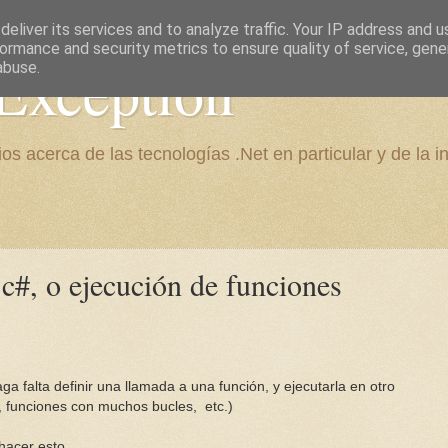
eliver its services and to analyze traffic. Your IP address and 
ormance and security metrics to ensure quality of service, gen
Exception
abuse.
os acerca de las tecnologías .Net en particular y de la i
c#, o ejecución de funciones
 falta definir una llamada a una función, y ejecutarla en otro
 funciones con muchos bucles, etc.)
hacer esto.