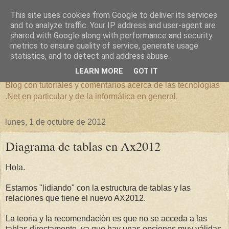
This site uses cookies from Google to deliver its services
and to analyze traffic. Your IP address and user-agent are
shared with Google along with performance and security
metrics to ensure quality of service, generate usage
Overflow Exception
statistics, and to detect and address abuse.
LEARN MORE
GOT IT
Blog con tutoriales y comentarios acerca de las tecnologías
.Net en particular y de la informática en general.
lunes, 1 de octubre de 2012
Diagrama de tablas en Ax2012
Hola.
Estamos "lidiando" con la estructura de tablas y las
relaciones que tiene el nuevo AX2012.
La teoría y la recomendación es que no se acceda a las
tablas directamente, ya que hay unas opciones muy válidas