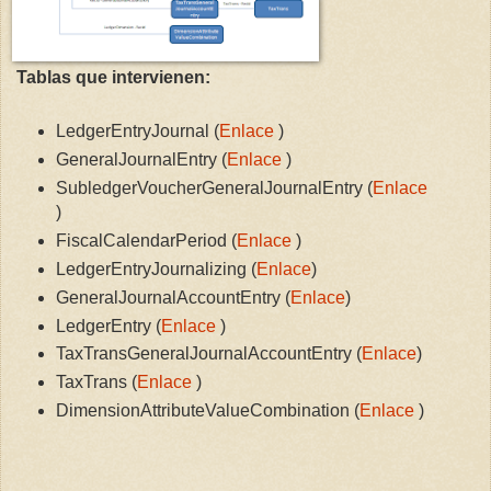
Tablas que intervienen:
LedgerEntryJournal (
Enlace
)
GeneralJournalEntry (
Enlace
)
SubledgerVoucherGeneralJournalEntry (
Enlace
)
FiscalCalendarPeriod (
Enlace
)
LedgerEntryJournalizing (
Enlace
)
GeneralJournalAccountEntry (
Enlace
)
LedgerEntry (
Enlace
)
TaxTransGeneralJournalAccountEntry (
Enlace
)
TaxTrans (
Enlace
)
DimensionAttributeValueCombination (
Enlace
)