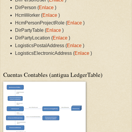
DirPerson (
Enlace
)
HcmWorker (
Enlace
)
HcmPersonProjectRole (
Enlace
)
DirPartyTable (
Enlace
)
DirPartyLocation (
Enlace
)
LogisticsPostalAddress (
Enlace
)
LogisticsElectronicAddress (
Enlace
)
Cuentas Contables (antigua LedgerTable)