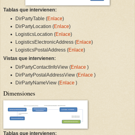
Tablas que intervienen:
DirPartyTable (
Enlace
)
DirPartyLocation (
Enlace
)
LogisticsLocation (
Enlace
)
LogisticsElectronicAddress (
Enlace
)
LogisticsPostalAddress (
Enlace
)
Vistas que intervienen:
DirPartyContactInfoView (
Enlace
)
DirPartyPostalAddressView (
Enlace
)
DirPartyNameView (
Enlace
)
Dimensiones
Tablas que intervienen: