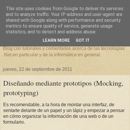
This site uses cookies from Google to deliver its services
and to analyze traffic. Your IP address and user-agent are
shared with Google along with performance and security
metrics to ensure quality of service, generate usage
Overflow Exception
statistics, and to detect and address abuse.
LEARN MORE
GOT IT
Blog con tutoriales y comentarios acerca de las tecnologías
.Net en particular y de la informática en general.
jueves, 22 de septiembre de 2011
Diseñando mediante prototipos (Mocking,
prototyping)
Es recomendable, a la hora de montar una interfaz, de
sentarte delante de un papel y un lápiz y empezar a pensar
en cómo organizar la información de una web o de un
formulario.