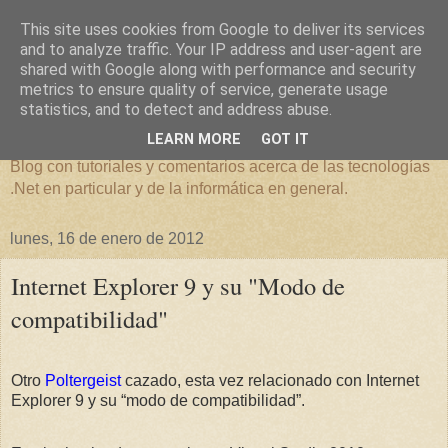
This site uses cookies from Google to deliver its services
and to analyze traffic. Your IP address and user-agent are
shared with Google along with performance and security
metrics to ensure quality of service, generate usage
Overflow Exception
statistics, and to detect and address abuse.
LEARN MORE
GOT IT
Blog con tutoriales y comentarios acerca de las tecnologías
.Net en particular y de la informática en general.
lunes, 16 de enero de 2012
Internet Explorer 9 y su "Modo de
compatibilidad"
Otro
Poltergeist
cazado, esta vez relacionado con Internet
Explorer 9 y su “modo de compatibilidad”.