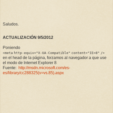
Saludos.
ACTUALIZACIÓN 9/5/2012
Poniendo
<
meta
http-equiv
=
"X-UA-Compatible"
content
=
"IE=8"
/>
en el head de la página, forzamos al navegador a que use
el modo de Internet Explorer 8
Fuente:
http://msdn.microsoft.com/es-
es/library/cc288325(v=vs.85).aspx