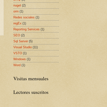
nuget
(2)
orm
(1)
Redes sociales
(1)
regEx
(1)
Reporting Services
(1)
SEO
(2)
Sql Server
(5)
Visual Studio
(11)
VSTO
(1)
Windows
(1)
Word
(1)
Visitas mensuales
Lectores suscritos