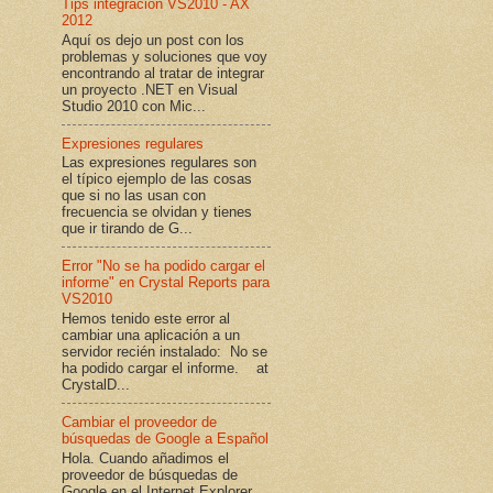
Tips integración VS2010 - AX
2012
Aquí os dejo un post con los
problemas y soluciones que voy
encontrando al tratar de integrar
un proyecto .NET en Visual
Studio 2010 con Mic...
Expresiones regulares
Las expresiones regulares son
el típico ejemplo de las cosas
que si no las usan con
frecuencia se olvidan y tienes
que ir tirando de G...
Error "No se ha podido cargar el
informe" en Crystal Reports para
VS2010
Hemos tenido este error al
cambiar una aplicación a un
servidor recién instalado: No se
ha podido cargar el informe. at
CrystalD...
Cambiar el proveedor de
búsquedas de Google a Español
Hola. Cuando añadimos el
proveedor de búsquedas de
Google en el Internet Explorer,