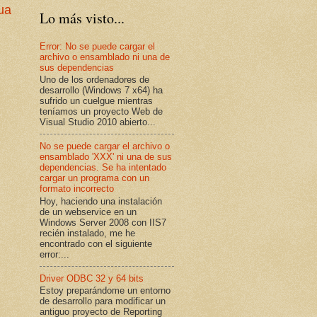
ua
Lo más visto...
Error: No se puede cargar el
archivo o ensamblado ni una de
sus dependencias
Uno de los ordenadores de
desarrollo (Windows 7 x64) ha
sufrido un cuelgue mientras
teníamos un proyecto Web de
Visual Studio 2010 abierto...
No se puede cargar el archivo o
ensamblado 'XXX' ni una de sus
dependencias. Se ha intentado
cargar un programa con un
formato incorrecto
Hoy, haciendo una instalación
de un webservice en un
Windows Server 2008 con IIS7
recién instalado, me he
encontrado con el siguiente
error:...
Driver ODBC 32 y 64 bits
Estoy preparándome un entorno
de desarrollo para modificar un
antiguo proyecto de Reporting