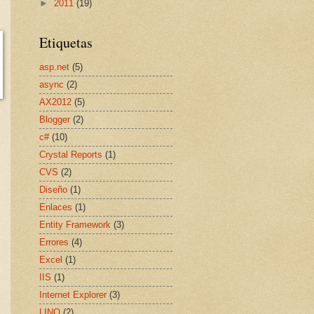
►
2011
(19)
Etiquetas
asp.net
(5)
async
(2)
AX2012
(5)
Blogger
(2)
c#
(10)
Crystal Reports
(1)
CVS
(2)
Diseño
(1)
Enlaces
(1)
Entity Framework
(3)
Errores
(4)
Excel
(1)
IIS
(1)
Internet Explorer
(3)
LINQ
(2)