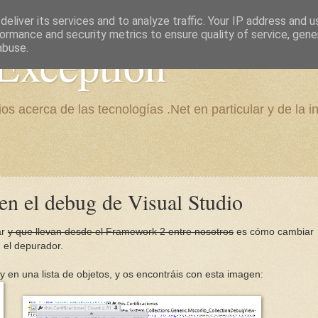
eliver its services and to analyze traffic. Your IP address and 
ormance and security metrics to ensure quality of service, gen
Exception
abuse.
os acerca de las tecnologías .Net en particular y de la i
 en el debug de Visual Studio
ar
y que llevan desde el Framework 2 entre nosotros
es cómo cambiar
n el depurador.
 en una lista de objetos, y os encontráis con esta imagen: