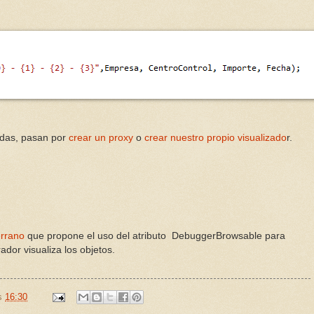
adas, pasan por
crear un proxy
o
crear nuestro propio visualizado
r.
errano
que propone el uso del atributo DebuggerBrowsable para
ador visualiza los objetos.
as
16:30